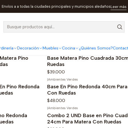
Inicio
Jardinería
Envíos a a todas la ciudades principales y municipios aledaños
Leer más
Jardinería
rdinería
Decoración
Muebles
Cocina
¿Quiénes Somos?
Contac
|
Ambientes Verdes
Matera Pino
Base Matera Pino Cuadrada 30c
das
Ruedas
$39.000
|
Ambientes Verdes
En Pino Redonda
Base En Pino Redonda 40cm Para
uedas
Con Ruedas
$48.000
|
Ambientes Verdes
no Redonda
Combo 2 UND Base en Pino Cuad
uedas
24cm Para Matera Con Ruedas