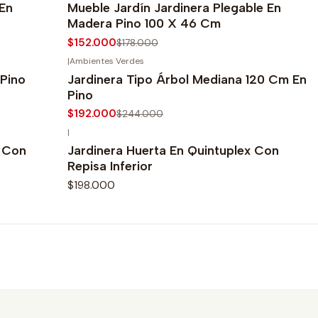
 En
Mueble Jardín Jardinera Plegable En
Madera Pino 100 X 46 Cm
$152.000
$178.000
|
Ambientes Verdes
-21%
OFF
 Pino
Jardinera Tipo Árbol Mediana 120 Cm En
Pino
$192.000
$244.000
|
o Con
Jardinera Huerta En Quintuplex Con
Repisa Inferior
$198.000