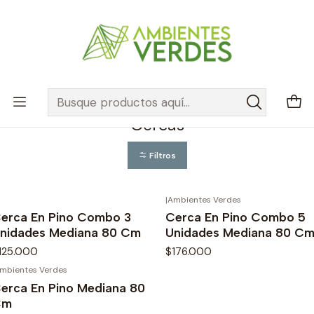
E
Envíos a a todas la ciudades principales y municipios aledaños
r
n
Leer más
Inicio
Jardinería
Cercas
Cercas
Filtros
|
Ambientes Verdes
erca En Pino Combo 3
Cerca En Pino Combo 5
nidades Mediana 80 Cm
Unidades Mediana 80 C
125.000
$176.000
mbientes Verdes
erca En Pino Mediana 80
Cm