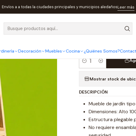
ebles
Jardín
Mueble Jardín Jardinera Plegable En Madera Pino 1
Envíos a a todas la ciudades principales y municipios aledaños
Leer más
|
Mueble Jardí
Madera Pino
rdinería
Decoración
Muebles
Cocina
¿Quiénes Somos?
Contac
Agr
Cantidad
Mostrar stock de ubi
DESCRIPCIÓN
Mueble de jardín tipo
Dimensiones: Alto 1
Estructura plegable p
No requiere ensamblaje
seguridad