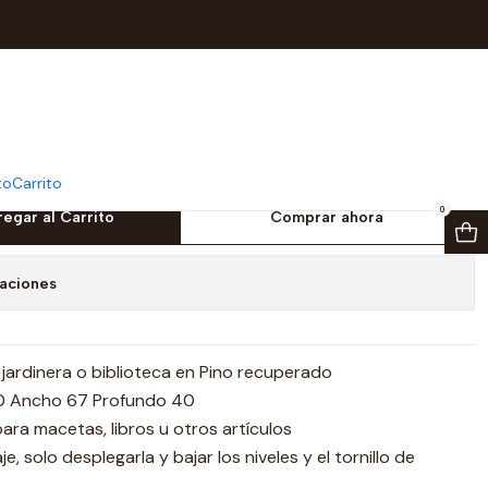
00 X 67 Cm
n Jardinera Plegable En
 100 X 67 Cm
to
Carrito
0
egar al Carrito
Comprar ahora
caciones
 jardinera o biblioteca en Pino recuperado
00 Ancho 67 Profundo 40
ara macetas, libros u otros artículos
, solo desplegarla y bajar los niveles y el tornillo de