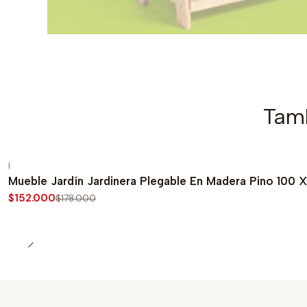
Tamb
|
-15%
OFF
Mueble Jardín Jardinera Plegable En Madera Pino 100
$152.000
$178.000