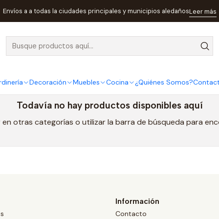
Inicio
Decoración
Pizarras
Envíos a a todas la ciudades principales y municipios aledaños
Leer más
Pizarras
rdinería
Decoración
Muebles
Cocina
¿Quiénes Somos?
Contac
Todavía no hay productos disponibles aquí
en otras categorías o utilizar la barra de búsqueda para en
Información
os
Contacto